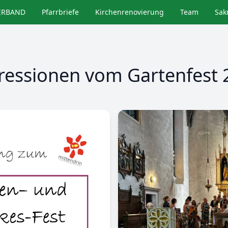
ERBAND
Pfarrbriefe
Kirchenrenovierung
Team
Sak
ressionen vom Gartenfest 
Image