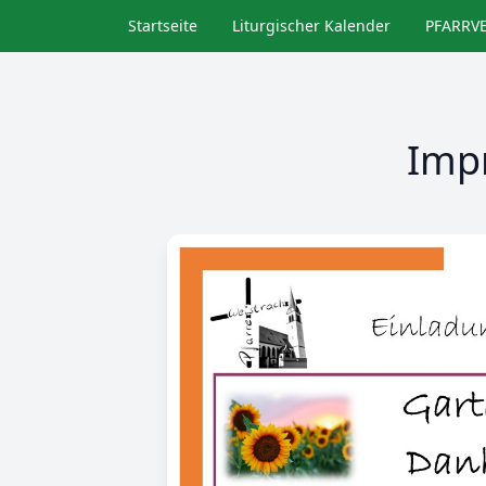
Direkt
Startseite
Liturgischer Kalender
PFARRV
zum
Inhalt
Imp
Image