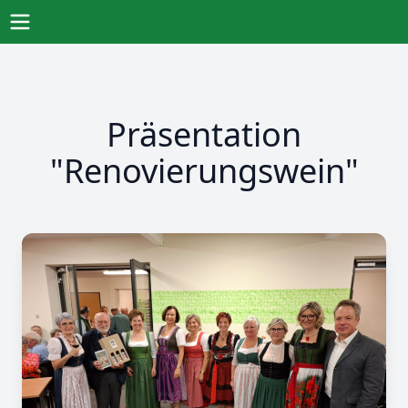
Direkt
zum
Öffne Menu
Inhalt
Präsentation
"Renovierungswein"
Image