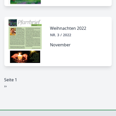
Weihnachten 2022
NR. 3 / 2022
November
Seite 1
Seitennummerierung
Nächste
››
Seite