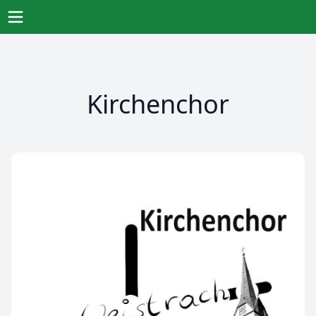
Direkt
zum
Öffne Menu
Inhalt
Kirchenchor
Bild